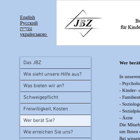
English
Pусский
עִבְרִית
українською
Das JBZ
Wer berät
Wie sieht unsere Hilfe aus?
In unserem
- Psychol
Was bieten wir an?
- Kinder-
Schweigepflicht
- Familien
- Soziolog
Freiwilligkeit, Kosten
- Sozialpä
- Ärzte
Wer berät Sie?
Die Mitarb
Wie erreichen Sie uns?
um Ihnen 
Bei wissen